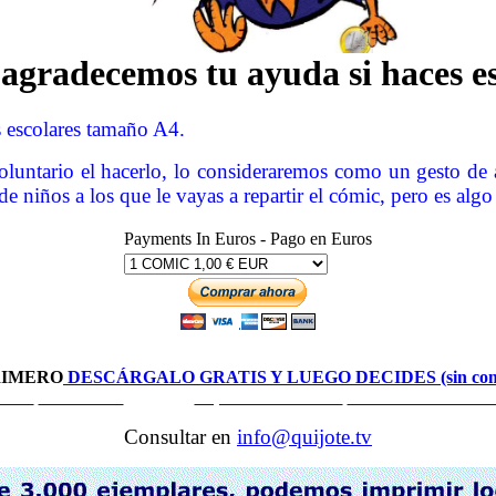
 agradecemos tu ayuda si haces es
s escolares tamaño A4.
voluntario el hacerlo, lo consideraremos como un gesto de 
niños a los que le vayas a repartir el cómic, pero es algo
Payments In Euros - Pago en Euros
RIMERO
DESCÁRGALO GRATIS Y LUEGO DECIDES (sin com
ndice
Serie de TV
12 DVD
Exposición Itinerante
Actividades Escolare
Consultar en
info@quijote.tv