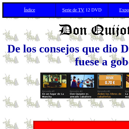
Índice
Serie de TV
12 DVD
Expos
De los consejos que dio 
fuese a gob