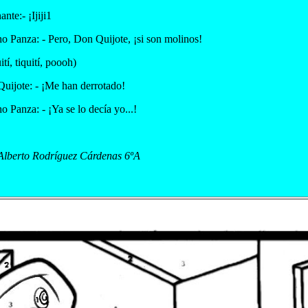
nte:- ¡Ijiji1
o Panza: - Pero, Don Quijote, ¡si son molinos!
ití, tiquití, poooh)
uijote: - ¡Me han derrotado!
o Panza: - ¡Ya se lo decía yo...!
Alberto Rodríguez Cárdenas 6ºA