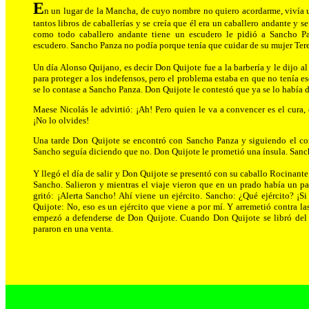
E
n
un lugar de la Mancha, de cuyo nombre no quiero acordarme, vivía u
tantos libros de caballerías y se creía que él era un caballero andante y
como todo caballero andante tiene un escudero le pidió a Sancho Pa
escudero. Sancho Panza no podía porque tenía que cuidar de su mujer Teres
Un día Alonso Quijano, es decir Don Quijote fue a la barbería y le dijo a
para proteger a los indefensos, pero el problema estaba en que no tenía e
se lo contase a Sancho Panza. Don Quijote le contestó que ya se lo había di
Maese Nicolás le advirtió: ¡Ah! Pero quien le va a convencer es el cura,
¡No lo olvides!
Una tarde Don Quijote se encontró con Sancho Panza y siguiendo el cons
Sancho seguía diciendo que no. Don Quijote le prometió una ínsula. Sanc
Y llegó el día de salir y Don Quijote se presentó con su caballo Rocinante
Sancho. Salieron y mientras el viaje vieron que en un prado había un p
gritó: ¡Alerta Sancho! Ahí viene un ejército. Sancho: ¿Qué ejército? ¡S
Quijote: No, eso es un ejército que viene a por mí. Y arremetió contra la
empezó a defenderse de Don Quijote. Cuando Don Quijote se libró del 
pararon en una venta.