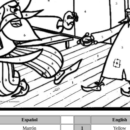
Español
English
Marrón
1
Yellow