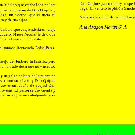
Don Quijote ya comido y hospedad
n hidalgo que estaba loco de leer
pagar. El ventero le pidió a Sanc
 se puso el nombre de Don Quijote y
nza, un vecino, que él fuera su
Así termina esta historia de El i
a y de sus hijos.
Ana Aragón Martín 6º A
l barbero que emprendería un viaje
scudero. Maese Nicolás le dijo que
cho, el barbero le insistió.
 el famoso licenciado Pedro Pérez.
ejo del barbero la insistió, pero
ho no pudo decir que no y aceptó.
 y su galgo delante de la puerta de
astor con su rebaño y Don Quijote
i eso es un rebaño de ovejas! Don
s ovejas. El pastor se dio cuenta y
pastor siguieron cabalgando y se