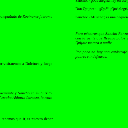
Sancho: - ¡Qué alegría hay en ese
Don Quijote: - ¡¡Qué!! ¡Qué alegrí
acompañado de Rocinante fueron a
Sancho: - Mi señor, es una pequeñ
Pero mientras que Sancho Panza
con la gente que llevaba palos 
Quijote matara a nadie.
Por poco no hay una catástrofe.
pobres e indefensos.
ar visitaremos a Dulcinea y luego
ocinante y Sancho en su burrito
.
lí estaba Aldonza Lorenzo, la moza
 tenemos que ir, es nuestro deber