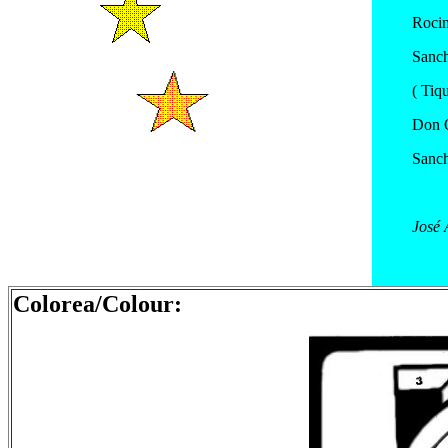
Rocina
Sanch
( Tiqu
Don Q
Sanch
José 
Colorea/Colour: