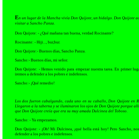
E
n un lugar de la Mancha vivía Don Quijote, un hidalgo. Don Quijote 
visitar a Sancho Panza.
Don Quijote: - ¿Qué mañana tan buena, verdad Rocinante?
Rocinante: - Hiji..., bur,bur.
Don Quijote:- Buenos días, Sancho Panza.
Sancho:- Buenos días, mi señor.
Don Quijote: - Hemos venido para empezar nuestra tarea. En primer lug
iremos a defender a los pobres e indefensos.
Sancho:- ¡Qué remedio!
Los dos fueron cabalgando, cada uno en su caballo, Don Quijote en R
Llegaron a la taberna y se iluminaron los ojos de Don Quijote porque al
que Don Quijote creía que era su muy amada Dulcinea del Toboso
.
Sancho: - Ya empezamos.
Don Quijote: - ¡Oh! Mi Dulcinea, ¡qué bella está hoy! Pero Sancho, nos
defender a los pobres e indefensos.