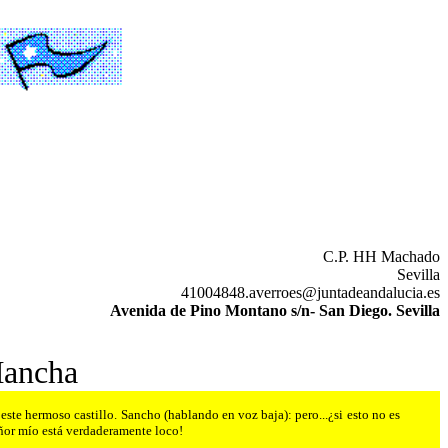
C.P. HH Machado
Sevilla
41004848.averroes@juntadeandalucia.es
Avenida de Pino Montano s/n- San Diego. Sevilla
Mancha
ste hermoso castillo. Sancho (hablando en voz baja): pero...¿si esto no es
eñor mío está verdaderamente loco!