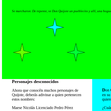
Se marcharon. De repente, ve Don Quijote un pueblecito y allí, una hogu
Personajes desconocidos
D
on 
Ahora que conocéis muchos personajes de
Quijote, deberás adivinar a quien pertenecen
en su
estos nombres:
quier
Maese Nicolás Licenciado Pedro Pérez
¿Cuán