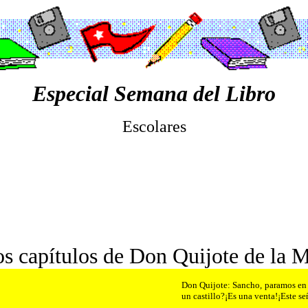
Especial Semana del Libro
Escolares
s capítulos de Don Quijote de la 
Don Quijote: Sancho, paramos en e
un castillo?¡Es una venta!¡Este s