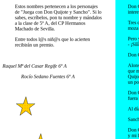
Estos nombres pertenecen a los personajes
Don Q
de "Juega con Don Quijote y Sancho". Si lo
intere
sabes, escríbelos, pon tu nombre y mándalos
Tres 
a la clase de 5º A, del CP Hermanos
moza 
Machado de Sevilla.
Pero 
Entre todos l@s niñ@s que lo acierten
- ¡Síí
recibirán un premio.
Don Q
Alons
Raquel Mª del Casar Regife 6º A
que m
Rocío Sedano Fuentes 6º A
Quijo
un poq
Don Q
fuera
Al dí
Sanch
Don Q
y mi 