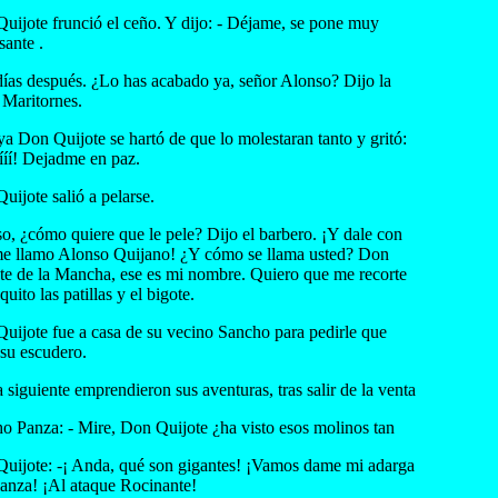
uijote frunció el ceño. Y dijo: - Déjame, se pone muy
sante .
días después. ¿Lo has acabado ya, señor Alonso? Dijo la
Maritornes.
ya Don Quijote se hartó de que lo molestaran tanto y gritó:
íííí! Dejadme en paz.
uijote salió a pelarse.
o, ¿cómo quiere que le pele? Dijo el barbero. ¡Y dale con
e llamo Alonso Quijano! ¿Y cómo se llama usted? Don
te de la Mancha, ese es mi nombre. Quiero que me recorte
uito las patillas y el bigote.
uijote fue a casa de su vecino Sancho para pedirle que
 su escudero.
a siguiente emprendieron sus aventuras, tras salir de la venta
o Panza: - Mire, Don Quijote ¿ha visto esos molinos tan
uijote: -¡ Anda, qué son gigantes! ¡Vamos dame mi adarga
lanza! ¡Al ataque Rocinante!