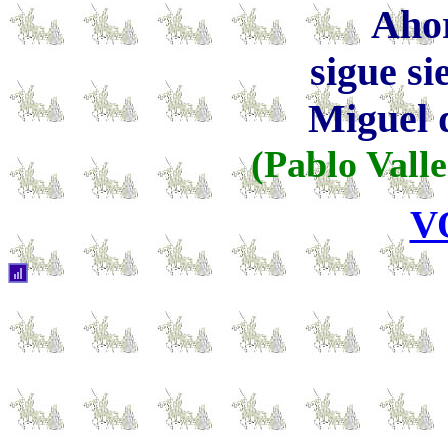
Ahor
sigue si
Miguel 
(Pablo Valle
V