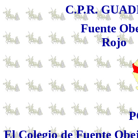
C.P.R. GUA
Fuente Ob
Rojo
P
El Colegio de Fuente Obe