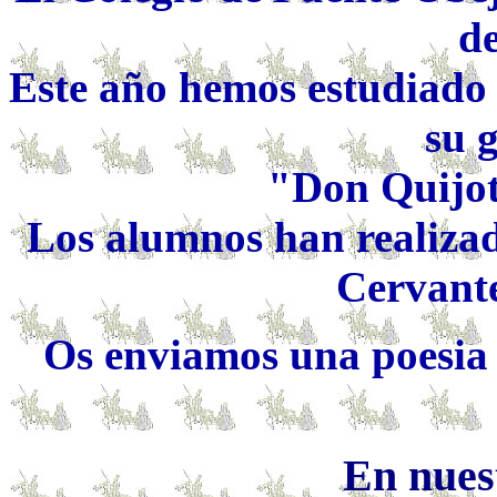
de
Este año hemos estudiado 
su 
"Don Quijot
Los alumnos han realiza
Cervante
Os enviamos una poesia 
En nuest