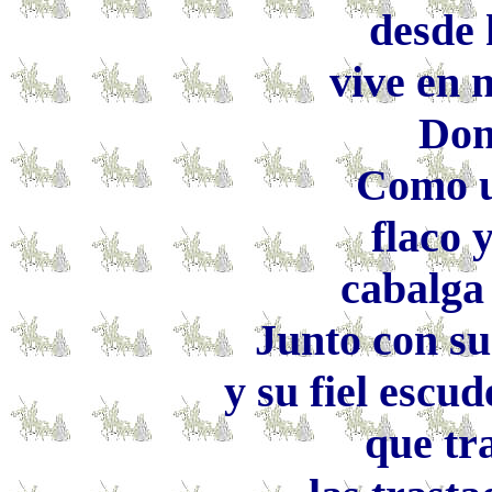
desde
vive en 
Don
Como u
flaco 
cabalga
Junto con su
y su fiel escu
que tr