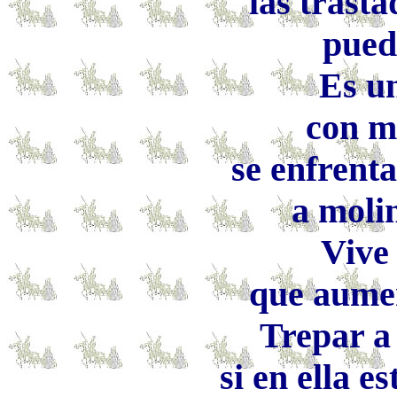
las trast
pueda
Es u
con m
se enfrent
a molin
Vive
que aumen
Trepar a
si en ella e