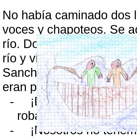
No había caminado dos 
voces y chapoteos. Se ac
río. Don Quijote se bajó
río y vio dos pescadore
Sancho les saludó pero 
eran piratas, sacó la esp
¡Devolved todos aq
-
robado!
¡Nosotros no tenem
-