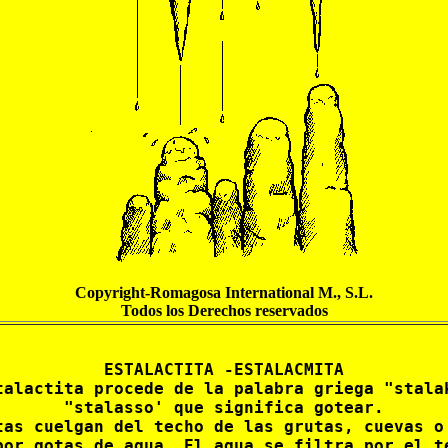
Copyright-Romagosa International M., S.L.
Todos los Derechos reservados
ESTALACTITA -ESTALACMITA

talactita procede de la palabra griega "stalak
"stalasso' que significa gotear.

tas cuelgan del techo de las grutas, cuevas o 
por gotas de agua. El agua se filtra por el te