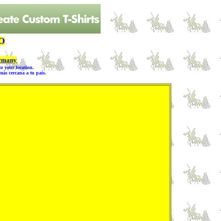
O
rmany
o your location.
s cercana a tu país.