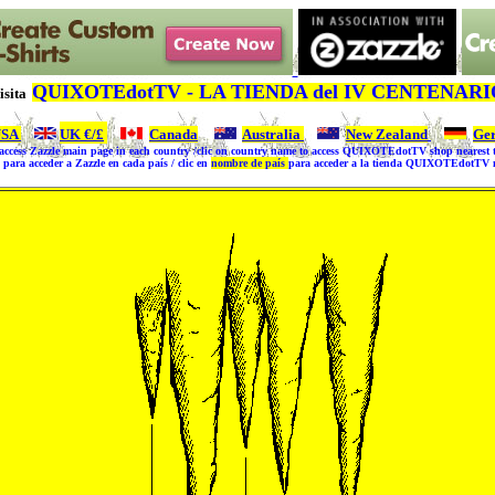
QUIXOTEdotTV - LA TIENDA del IV CENTENARI
isita
USA
|
UK
€/£
|
Canada
|
Australia
|
New Zealand
|
Ge
o access Zazzle main page in each country /clic on country name to access QUIXOTEdotTV shop nearest t
para acceder a Zazzle en cada país / clic en
nombre de país
para acceder a la tienda QUIXOTEdotTV má