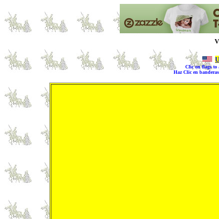
V
Clic on flags t
Haz Clic en banderas 