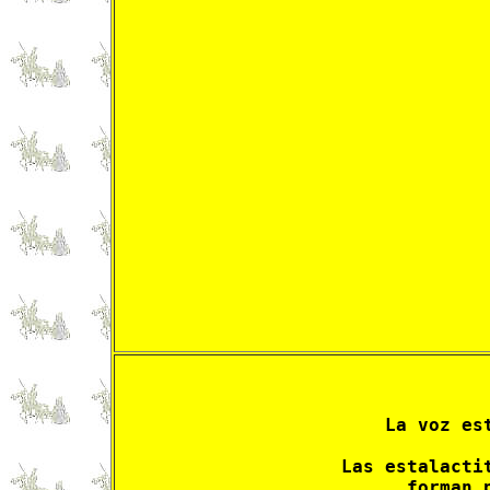
La voz es
Las estalacti
forman 