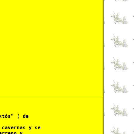
tós" ( de

cavernas y se

rreno y
