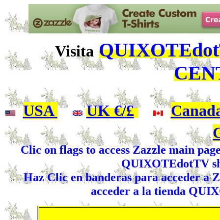
QUIXOTEdotT
Visita
CEN
USA
|
UK
€/£
|
Canad
Clic on flags to access Zazzle main pag
QUIXOTEdotTV shop
Haz Clic en banderas para acceder a Za
acceder a la tienda QUI