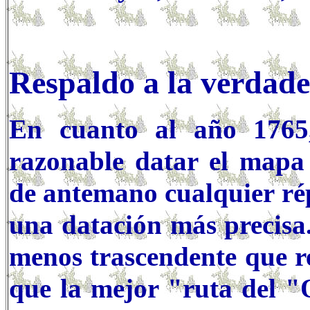
Respaldo a la verdad
En cuanto al año 1765
razonable datar el mapa
de antemano cualquier ré
una datación más precisa.
menos trascendente que re
que la mejor "ruta del "