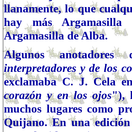
llanamente, lo que cualq
hay más Argamasilla 
Argamasilla de Alba.
Algunos anotadores 
interpretadores y de los c
exclamaba C. J. Cela en
corazón y en los ojos
"),
muchos lugares como pro
Quijano. En una edición