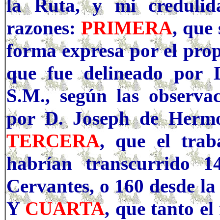
la Ruta, y mi credulid
razones:
PRIMERA
, que
forma expresa por el pro
que fue delineado por 
S.M., según las observac
por D. Joseph de Hermos
TERCERA
, que el trab
habrían transcurrido 
Cervantes, o 160 desde la
Y
CUARTA
, que tanto e