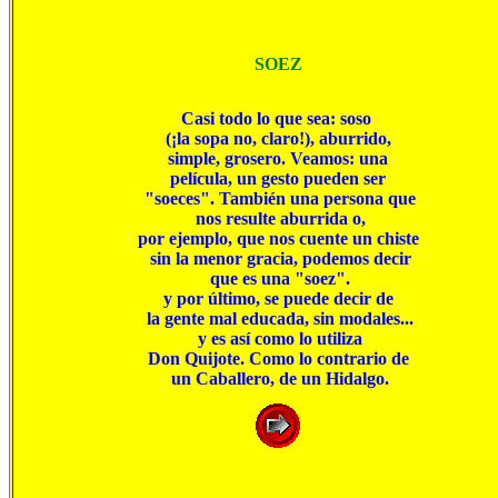
SOEZ
Casi todo lo que sea: soso 

(¡la sopa no, claro!), aburrido,

simple, grosero. Veamos: una

película, un gesto pueden ser

 "soeces". También una persona que

 nos resulte aburrida o,

por ejemplo, que nos cuente un chiste

 sin la menor gracia, podemos decir

 que es una "soez".

y por último, se puede decir de

 la gente mal educada, sin modales...

 y es así como lo utiliza

Don Quijote. Como lo contrario de

 un Caballero, de un Hidalgo.