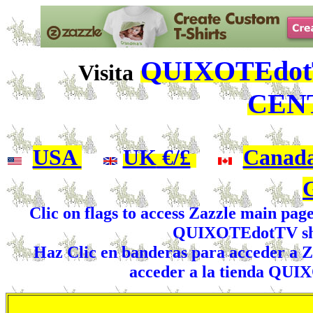
QUIXOTEdotT
Visita
CEN
USA
|
UK
€/£
|
Canad
Clic on flags to access Zazzle main pag
QUIXOTEdotTV shop
Haz Clic en banderas para acceder a Za
acceder a la tienda QUI